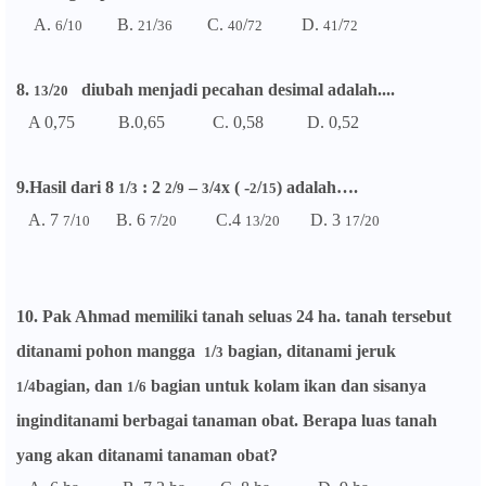
A.
/
B.
/
C.
/
D.
/
6
10
21
36
40
72
41
72
8.
/
diubah menjadi pecahan desimal adalah....
13
20
A 0,75 B.0,65 C. 0,58 D. 0,52
9.Hasil dari 8
/
: 2
/
–
/
x ( -
/
) adalah….
1
3
2
9
3
4
2
15
A. 7
/
B. 6
/
C.4
/
D. 3
/
7
10
7
20
13
20
17
20
10. Pak Ahmad memiliki tanah seluas 24 ha. tanah tersebut
ditanami pohon mangga
/
bagian, ditanami jeruk
1
3
/
bagian, dan
/
bagian untuk kolam ikan dan sisanya
1
4
1
6
inginditanami berbagai tanaman obat. Berapa luas tanah
yang akan ditanami tanaman obat?