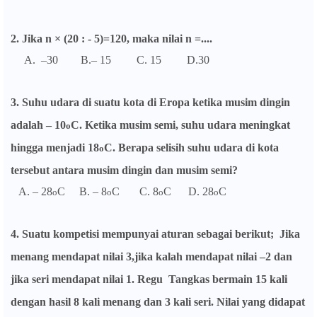
2. Jika n × (20 : - 5)=120, maka nilai n =....
A. –30 B.– 15 C. 15 D.30
3. Suhu udara di suatu kota di Eropa ketika musim dingin
adalah – 10
C. Ketika musim semi, suhu udara meningkat
o
hingga menjadi 18
C. Berapa selisih suhu udara di kota
o
tersebut antara musim dingin dan musim semi?
A. – 28
C B. – 8
C C. 8
C D. 28
C
o
o
o
o
4. Suatu kompetisi mempunyai aturan sebagai berikut; Jika
menang mendapat nilai 3,jika kalah mendapat nilai –2 dan
jika seri mendapat nilai 1. Regu Tangkas bermain 15 kali
dengan hasil 8 kali menang dan 3 kali seri. Nilai yang didapat