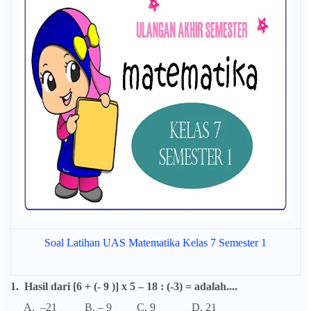
Soal Latihan UAS Matematika Kelas 7 Semester 1
1. Hasil dari [6 + (- 9 )] x 5 – 18 : (-3) = adalah....
A. –21 B. – 9 C. 9 D. 21