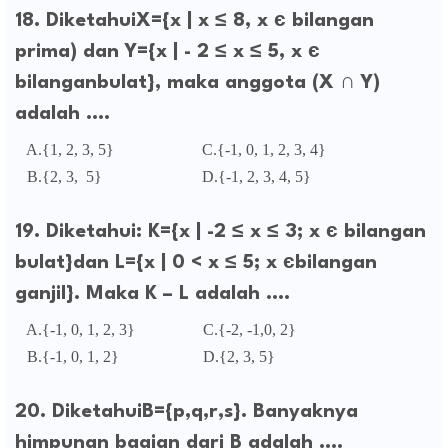
18. DiketahuiX={x | x ≤ 8, x є bilangan
prima) dan Y={x | - 2 ≤ x ≤ 5, x є
bilanganbulat}, maka anggota (X ∩ Y)
adalah ....
A.{1, 2, 3, 5} C.{-1, 0, 1, 2, 3, 4}
B.{2, 3, 5} D.{-1, 2, 3, 4, 5}
19. Diketahui: K={x | -2 ≤ x ≤ 3; x є bilangan
bulat}dan L={x | 0 < x ≤ 5; x єbilangan
ganjil}. Maka K – L adalah ....
A.{-1, 0, 1, 2, 3} C.{-2, -1,0, 2}
B.{-1, 0, 1, 2} D.{2, 3, 5}
20. DiketahuiB={p,q,r,s}. Banyaknya
himpunan bagian dari B adalah ....