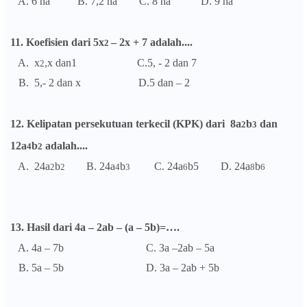
A. 6 ha B. 7,2 ha C. 8 ha D. 9 ha
11. Koefisien dari 5x
– 2x + 7 adalah....
2
A. x
,x dan1 C.5, - 2 dan 7
2
B. 5,- 2 dan x D.5 dan – 2
12. Kelipatan persekutuan terkecil (KPK) dari 8a
b
dan
2
3
12a
b
adalah....
4
2
A. 24a
b
B. 24a
b
C. 24a
b5
D. 24a
b
2
2
4
3
6
8
6
13. Hasil dari 4a – 2ab – (a – 5b)=….
A. 4a – 7b
C. 3a –2ab – 5a
B. 5a – 5b
D. 3a – 2ab + 5b