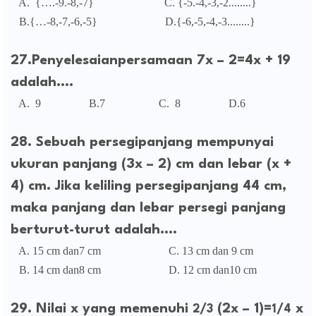
A. {….-9.-8,-7} C. {-5.-4,-3,-2........}
B.{…-8,-7,-6,-5} D.{-6,-5,-4,-3........}
27.Penyelesaianpersamaan 7x – 2=4x + 19
adalah....
A. 9 B.7 C. 8 D.6
28. Sebuah persegipanjang mempunyai
ukuran panjang (3x – 2) cm dan lebar (x +
4) cm. Jika keliling persegipanjang 44 cm,
maka panjang dan lebar persegi panjang
berturut-turut adalah....
A. 15 cm dan7 cm
C. 13 cm dan 9 cm
B. 14 cm dan8 cm
D. 12 cm dan10 cm
29. Nilai x yang memenuhi
/
(2x – 1)=
/
x
2
3
1
4