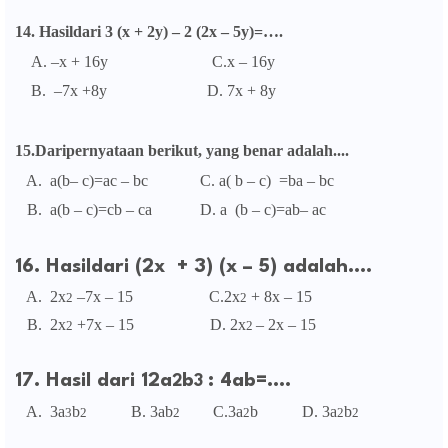
14. Hasildari 3 (x + 2y) – 2 (2x – 5y)=….
A. –x + 16y C.x – 16y
B. –7x +8y D. 7x + 8y
15.Daripernyataan berikut, yang benar adalah....
A. a(b– c)=ac – bc C. a( b – c)
=ba – bc
B. a(b – c)=cb – ca D. a (b – c)=ab– ac
16. Hasildari (2x
+ 3) (x – 5) adalah....
A. 2x
–7x – 15 C.2x
+ 8x – 15
2
2
B. 2x
+7x – 15 D. 2x
– 2x – 15
2
2
17. Hasil dari 12a
b
: 4ab=....
2
3
A. 3a
b
B. 3ab
C.3a
b D. 3a
b
3
2
2
2
2
2