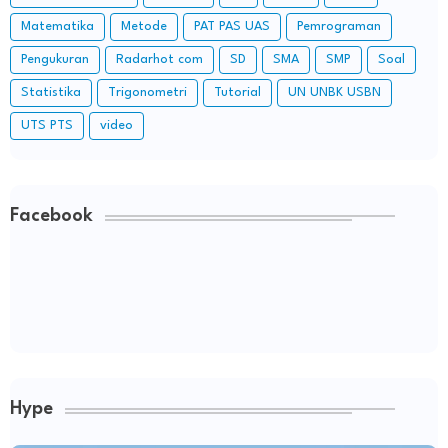
Matematika
Metode
PAT PAS UAS
Pemrograman
Pengukuran
Radarhot com
SD
SMA
SMP
Soal
Statistika
Trigonometri
Tutorial
UN UNBK USBN
UTS PTS
video
Facebook
Hype