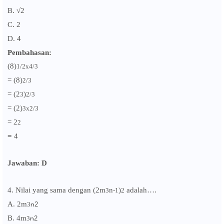
B.
√
2
C. 2
D. 4
Pembahasan:
(8)
x
1/2
4/3
=
(8)
2
/3
=
(2
)
3
2
/3
=
(2)
x
3
2
/3
=
2
2
=
4
Jawaban: D
4.
Nilai yang sama dengan (2m
n
)
adalah….
3
-1
2
A. 2
m
3
n
2
B. 4
m
3
n
2