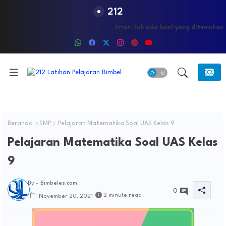
212
Error:
Tak ada hasil yang ditemukan
Beranda
SMP
Pelajaran Matematika Soal UAS Kelas 9
Pelajaran Matematika Soal UAS Kelas
9
By -
Bimbeles.com
0
2 minute read
November 20, 2021