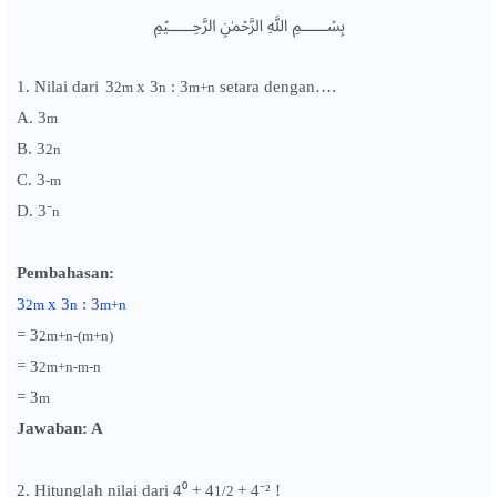
﷽
1. Nilai dari
3
x 3
: 3
setara dengan…
2m
n
m+n
.
A.
3
m
B.
3
2
n
C.
3
-m
D.
3⁻
n
Pembahasan:
3
x 3
: 3
2m
n
m+n
= 3
2m+n-(
m+n)
= 3
2m+n-m-n
= 3
m
Jawaban: A
2. Hitunglah nilai dari 4⁰ +
4
+ 4⁻² !
1/2