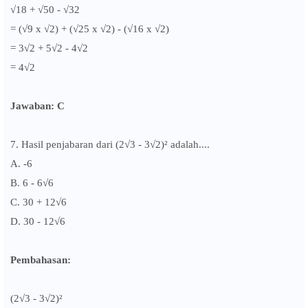
√18 + √50 - √32
= (√9 x √2) + (√25 x √2) - (√16 x √2)
= 3
√2 + 5
√2 - 4
√2
= 4
√2
Jawaban: C
7. Hasil penjabaran dari (2
√3 - 3
√2)² adalah....
A. -6
B. 6 - 6
√6
C. 30 + 12
√6
D.
30 -
12
√6
Pembahasan:
(2
√3 - 3
√2)²