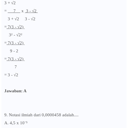
3 +
√2
=
7
x
3 - √2
3 +
√2
3 -
√2
=
7(
3 - √2)
3
² -
√2
²
=
7(
3 - √2)
9
- 2
=
7(
3 - √2)
7
=
3 -
√2
Jawaban: A
9. Notasi ilmiah dari 0,0000458 adalah....
A.
4,5 x
10⁻⁵