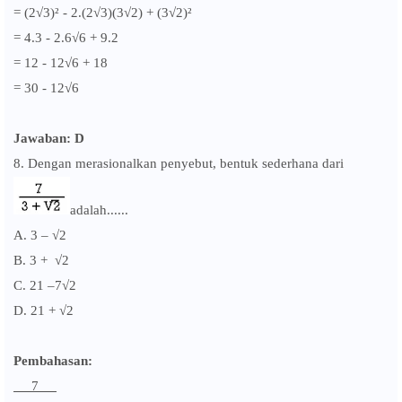
=
(2
√3
)² - 2.
(2
√3)(3
√2) +
(
3
√2)²
= 4.3 - 2.6
√6 + 9.2
= 12 - 12
√6 +
18
= 30 -
12
√6
Jawaban: D
8. Dengan merasionalkan penyebut, bentuk sederhana dari
adalah......
A. 3 – √2
B. 3 +
√2
C. 21 –7
√2
D. 21 +
√2
Pembahasan:
7