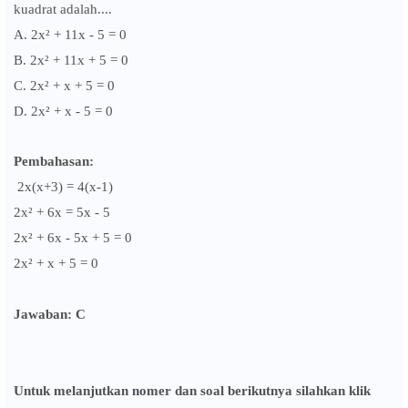
kuadrat adalah....
A.
2x
² + 11x - 5 = 0
B.
2x
² + 11x + 5 = 0
C.
2x
² + x + 5 = 0
D.
2x
² + x - 5 = 0
Pembahasan:
2x(x+3) = 4(x-1)
2x
² + 6x = 5x - 5
2x
² + 6x - 5x + 5 = 0
2x
² + x + 5 = 0
Jawaban: C
Untuk melanjutkan nomer dan soal berikutnya silahkan klik