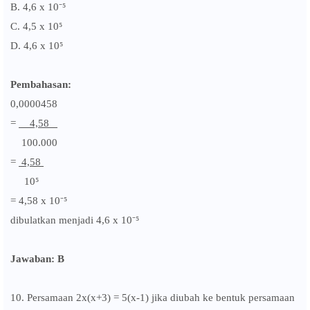
B. 4,6 x
10⁻⁵
C. 4,5 x
10⁵
D.
4,6 x
10⁵
Pembahasan:
0,0000458
=
4,58
100.000
=
4,58
10⁵
= 4,58 x 10⁻⁵
dibulatkan menjadi
4,6 x 10⁻⁵
Jawaban: B
10. Persamaan 2x(x+3) = 5(x-1) jika diubah ke bentuk persamaan