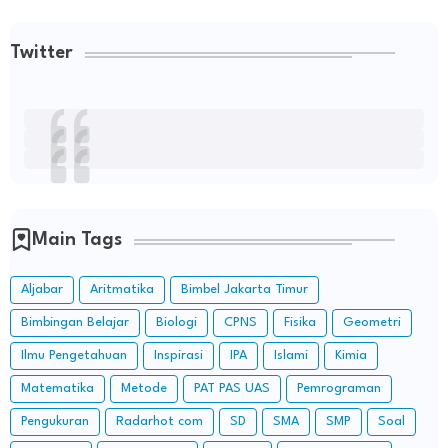
Twitter
Main Tags
Aljabar
Aritmatika
Bimbel Jakarta Timur
Bimbingan Belajar
Biologi
CPNS
Fisika
Geometri
Ilmu Pengetahuan
Inspirasi
IPA
Islami
Kimia
Matematika
Metode
PAT PAS UAS
Pemrograman
Pengukuran
Radarhot com
SD
SMA
SMP
Soal