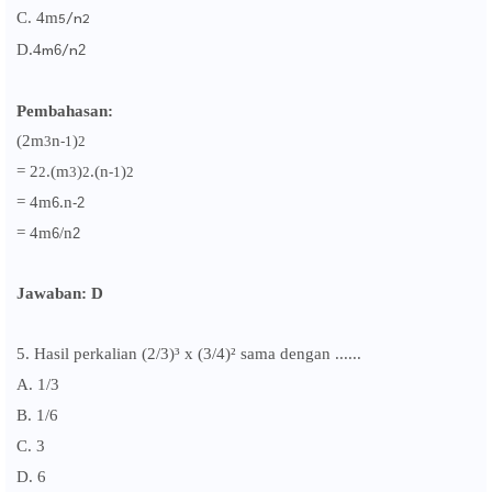
C. 4m
/n
5
2
D.
4
m
6
/n
2
Pembahasan:
(2m
n
)
3
-1
2
=
2
.(m
)
.(
n
)
2
3
2
-1
2
= 4
m
.n
6
-2
= 4
m
/n
6
2
Jawaban: D
5. Hasil perkalian (2/3)³ x (3/4)² sama dengan ......
A. 1/3
B. 1/6
C. 3
D. 6