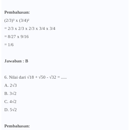
Pembahasan:
(2/3)³ x (3/4)²
= 2/3 x 2/3 x 2/3 x 3/4
x 3/4
= 8/27 x 9/16
= 1/6
Jawaban : B
6. Nilai dari √18 + √50 - √32 = .....
A. 2
√3
B. 3
√2
C. 4
√2
D. 5
√2
Pembahasan: