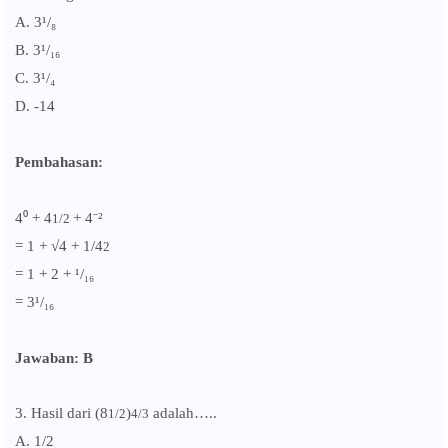
A. 3¹/₈
B.
3¹/
₁₆
C.
3¹/
₄
D. -14
Pembahasan:
4⁰ +
4
+ 4⁻²
1/2
= 1 + √4 + 1/
4
2
= 1 + 2 +
¹/
₁₆
=
3¹/
₁₆
Jawaban: B
3.
Hasil dari
(8
)
adalah…..
1/2
4/3
A. 1/2