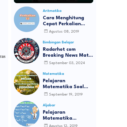
Aritmatika
Cara Menghitung
Cepat Perkalian
Bilangan Belasan
Agustus 08, 2019
Bimbingan Belajar
Radarhot com
Breaking News Math
ras
Science education
September 03, 2024
Matematika
Pelajaran
Matematika Soal
UTS/PTS Kelas 8
September 19, 2019
Aljabar
Pelajaran
Matematika
Logaritma
Agustus 12, 2019