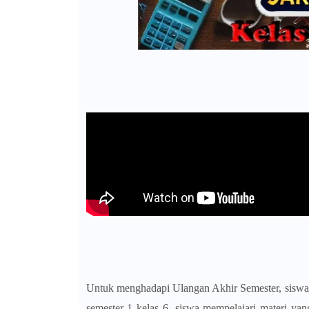
Untuk menghadapi Ulangan Akhir Semester, siswa p
semester 1 kelas 6, siswa mempelajari materi yan