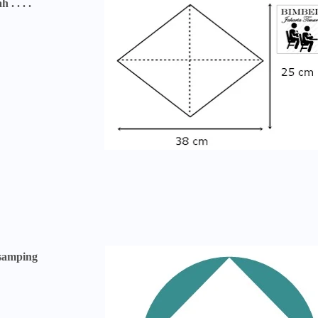
. . . .
samping