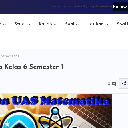
Follow
Error:
Tak ada hasil yang ditemukan
o
Studi
Kajian
Soal
Latihan
Soal 
 Semester 1
 Kelas 6 Semester 1
0