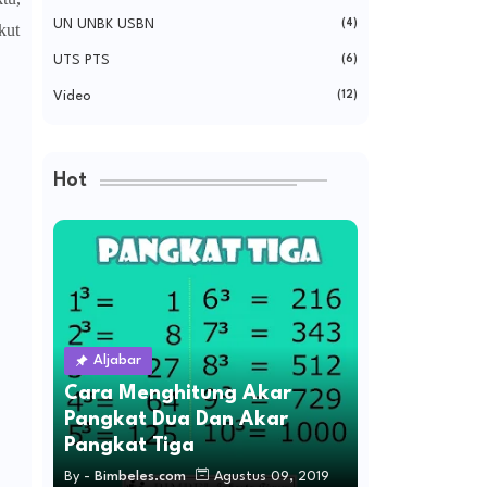
UN UNBK USBN
(4)
kut
UTS PTS
(6)
Video
(12)
Hot
Aljabar
Cara Menghitung Akar
Pangkat Dua Dan Akar
Pangkat Tiga
By -
Bimbeles.com
Agustus 09, 2019