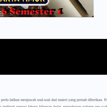
erlu latihan menjawab soal-soal dari materi yang pernah diberikan. P
g meliputi operasi hitung bilangan bulat, pengukuran volume per wak