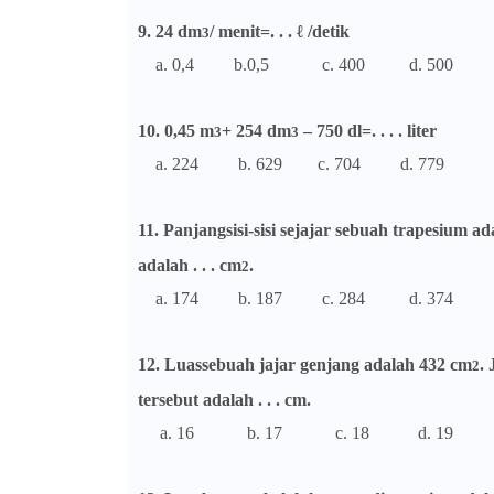
9. 24 dm
/ menit=. . . ℓ /detik
3
a. 0,4 b.0,5 c. 400 d. 500
10. 0,45 m
+ 254 dm
– 750 dl=. . . . liter
3
3
a. 224 b. 629 c. 704 d. 779
11. Panjangsisi-sisi sejajar sebuah trapesium 
adalah . . . cm
.
2
a. 174 b. 187 c. 284 d. 374
12. Luassebuah jajar genjang adalah 432 cm
.
2
tersebut adalah . . . cm.
a. 16 b. 17 c. 18 d. 19