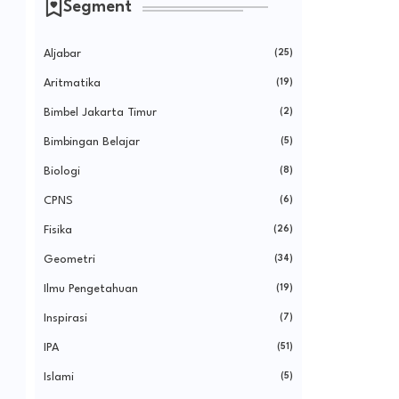
Segment
Aljabar
(25)
Aritmatika
(19)
Bimbel Jakarta Timur
(2)
Bimbingan Belajar
(5)
Biologi
(8)
CPNS
(6)
Fisika
(26)
Geometri
(34)
Ilmu Pengetahuan
(19)
Inspirasi
(7)
IPA
(51)
Islami
(5)