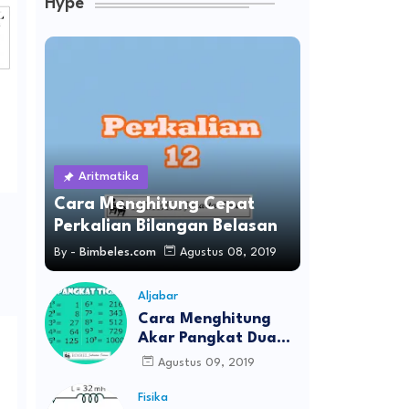
Hype
Aritmatika
Cara Menghitung Cepat
Perkalian Bilangan Belasan
By -
Bimbeles.com
Agustus 08, 2019
Aljabar
Cara Menghitung
Akar Pangkat Dua
Dan Akar Pangkat
Agustus 09, 2019
Tiga
Fisika