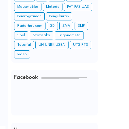
Matematika
Metode
PAT PAS UAS
Pemrograman
Pengukuran
Radarhot com
SD
SMA
SMP
Soal
Statistika
Trigonometri
Tutorial
UN UNBK USBN
UTS PTS
video
Facebook