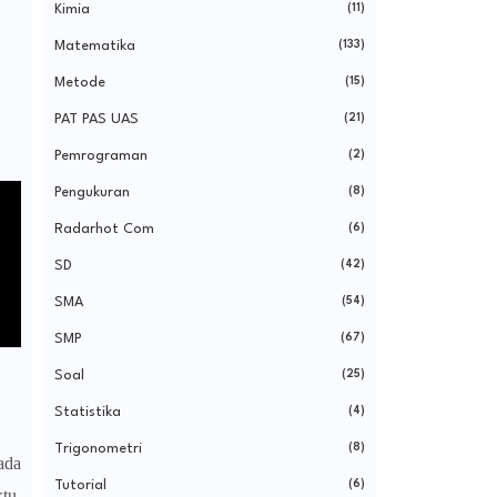
Kimia
(11)
Matematika
(133)
Metode
(15)
PAT PAS UAS
(21)
Pemrograman
(2)
Pengukuran
(8)
Radarhot Com
(6)
SD
(42)
SMA
(54)
SMP
(67)
Soal
(25)
Statistika
(4)
Trigonometri
(8)
ada
Tutorial
(6)
tu,