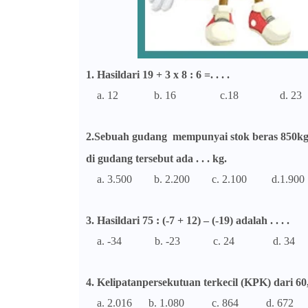
1. Hasildari 19 + 3 x 8 : 6 =. . . .
a. 12 b. 16 c.18 d. 23
2.Sebuah gudang mempunyai stok beras 850kg, d
di gudang tersebut ada . . . kg.
a. 3.500 b. 2.200 c. 2.100 d.1.900
3. Hasildari 75 : (-7 + 12) – (-19) adalah . . . .
a. -34 b. -23 c. 24 d. 34
4. Kelipatanpersekutuan terkecil (KPK) dari 60, 
a. 2.016 b. 1.080 c. 864 d. 672