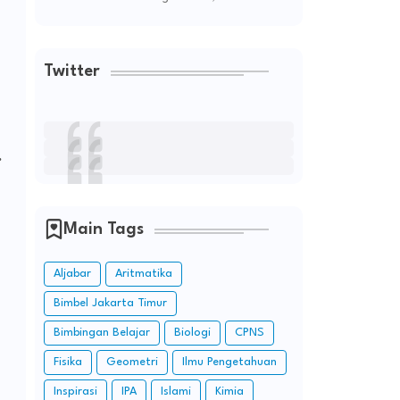
Twitter
.
Main Tags
Aljabar
Aritmatika
Bimbel Jakarta Timur
Bimbingan Belajar
Biologi
CPNS
Fisika
Geometri
Ilmu Pengetahuan
Inspirasi
IPA
Islami
Kimia