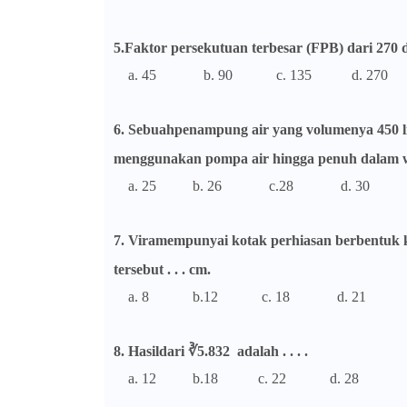
5.Faktor persekutuan terbesar (FPB) dari 270 da
a. 45 b. 90 c. 135 d. 270
6. Sebuahpenampung air yang volumenya 450 li
menggunakan pompa air hingga penuh dalam waktu
a. 25 b. 26 c.28 d. 30
7. Viramempunyai kotak perhiasan berbentuk 
tersebut . . . cm.
a. 8 b.12 c. 18 d. 21
8. Hasildari ∛5.832 adalah . . . .
a. 12 b.18 c. 22 d. 28