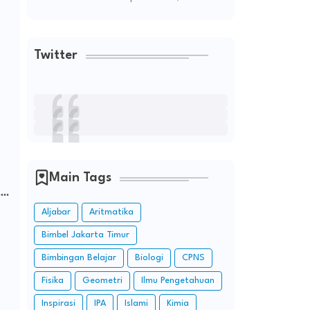
Twitter
Main Tags
..
Aljabar
Aritmatika
Bimbel Jakarta Timur
Bimbingan Belajar
Biologi
CPNS
Fisika
Geometri
Ilmu Pengetahuan
Inspirasi
IPA
Islami
Kimia