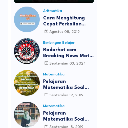
Aritmatika
Cara Menghitung
Cepat Perkalian
Bilangan Belasan
Agustus 08, 2019
Bimbingan Belajar
Radarhot com
Breaking News Math
Science education
September 03, 2024
Matematika
Pelajaran
Matematika Soal
UTS/PTS Kelas 8
September 19, 2019
Matematika
Pelajaran
Matematika Soal
UTS/PTS Kelas 6
September 18, 2019