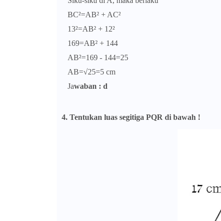
Siku-siku di A, maka berlaku
BC²=AB² + AC²
13²=AB² + 12²
169=AB² + 144
AB²=169 - 144=25
AB=√25=5 cm
Ja
waban : d
4. Tentukan luas segitiga PQR di bawah !