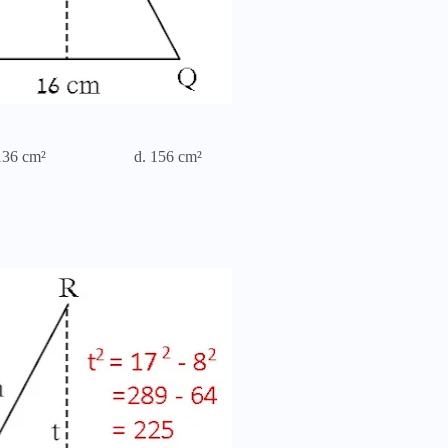
36
cm²
d. 156
cm²