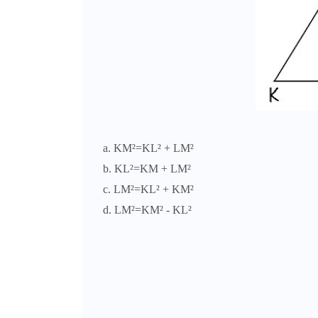
a. KM²=KL² + LM²
b. KL²=KM + LM²
c. LM²=KL² + KM²
d. LM²=KM² - KL²