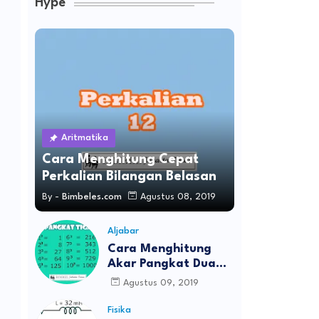
Hype
Aritmatika
Cara Menghitung Cepat
Perkalian Bilangan Belasan
By -
Bimbeles.com
Agustus 08, 2019
Aljabar
Cara Menghitung
Akar Pangkat Dua
Dan Akar Pangkat
Agustus 09, 2019
Tiga
Fisika