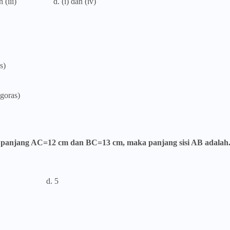
an (iii) d. (i) dan (iv)
s)
goras)
ki panjang AC=12 cm dan BC=13 cm, maka panjang sisi AB adalah..
8 d. 5