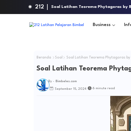
212
Soal Latihan Teorema Phytagoras by B
Business
Inf
Beranda
Soal
Soal Latihan Teorema Phytagoras by 
Soal Latihan Teorema Phytag
By -
Bimbeles.com
6 minute read
September 15, 2024