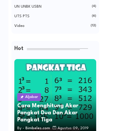
UN UNBK USBN
(4)
UTS PTS
(6)
Video
(12)
Hot
Aljabar
Cara Menghitung Akar
Pangkat Dua Dan Akar
Pangkat Tiga
By -
Bimbeles.com
Agustus 09, 2019