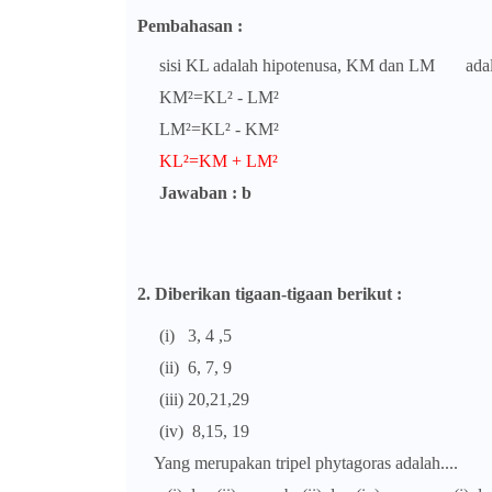
Pembahasan :
sisi KL adalah hipotenusa, KM dan LM ada
KM²=KL² - LM²
LM²=KL² - KM²
KL²=KM + LM²
Jawaban : b
2. Diberikan tigaan-tigaan berikut :
(i) 3, 4 ,5
(ii) 6, 7, 9
(iii) 20,21,29
(iv) 8,15, 19
Yang merupakan tripel phytagoras adalah....