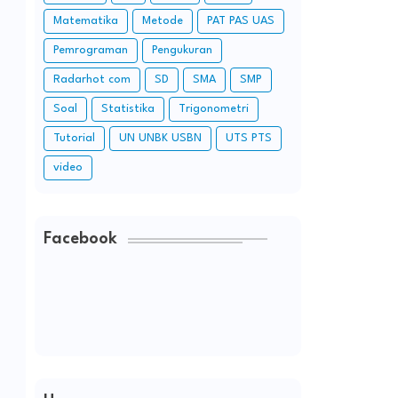
Matematika
Metode
PAT PAS UAS
Pemrograman
Pengukuran
Radarhot com
SD
SMA
SMP
Soal
Statistika
Trigonometri
Tutorial
UN UNBK USBN
UTS PTS
video
Facebook