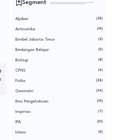
Segment
Aljabar
(25)
Aritmatika
(19)
Bimbel Jakarta Timur
(2)
Bimbingan Belajar
(5)
Biologi
(8)
g
CPNS
(6)
a
Fisika
(26)
Geometri
(34)
Ilmu Pengetahuan
(19)
Inspirasi
(7)
IPA
(51)
Islami
(5)