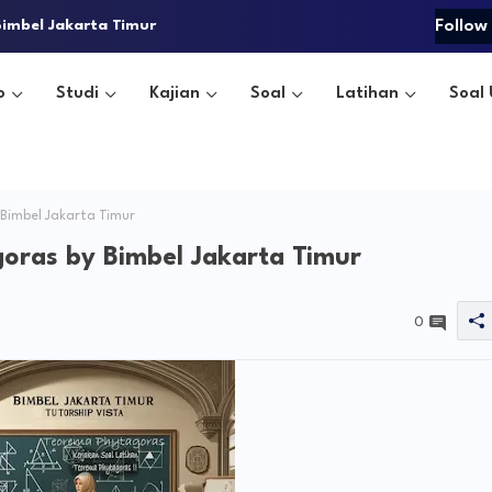
imbel Jakarta Timur
Follow
o
Studi
Kajian
Soal
Latihan
Soal 
Bimbel Jakarta Timur
oras by Bimbel Jakarta Timur
0