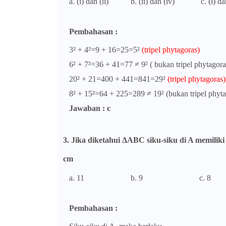
a. (i) dan (ii) b. (ii) dan (iv) c. (i) d
Pembahasan :
3
² + 4²=9 + 16=25=5²
(tripel phytagoras)
6² + 7²=36 + 41=77 ≠ 9² ( bukan tripel phytagora
20² + 21=400 + 441=841=29²
(tripel phytagoras)
8² + 15²=64 + 225=289 ≠ 19² (bukan tripel phyta
Jawaban : c
3. Jika diketahui ΔABC siku-siku di A memili
cm
a. 11 b. 9 c. 
Pembahasan :