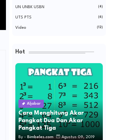
UN UNBK USBN
(4)
UTS PTS
(6)
Video
(12)
Hot
Aljabar
Cara Menghitung Akar
Pangkat Dua Dan Akar
Pangkat Tiga
By -
Bimbeles.com
Agustus 09, 2019