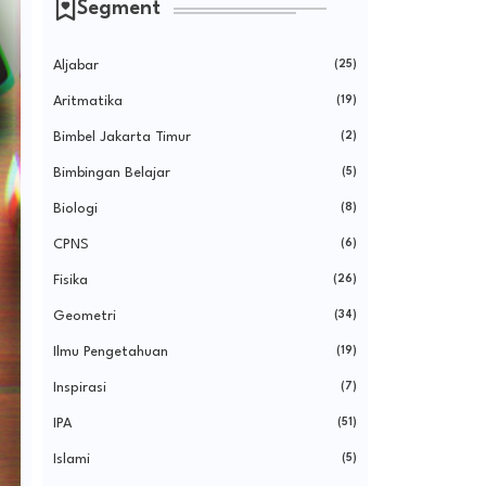
Segment
Aljabar
(25)
Aritmatika
(19)
Bimbel Jakarta Timur
(2)
Bimbingan Belajar
(5)
Biologi
(8)
CPNS
(6)
Fisika
(26)
Geometri
(34)
Ilmu Pengetahuan
(19)
Inspirasi
(7)
IPA
(51)
Islami
(5)