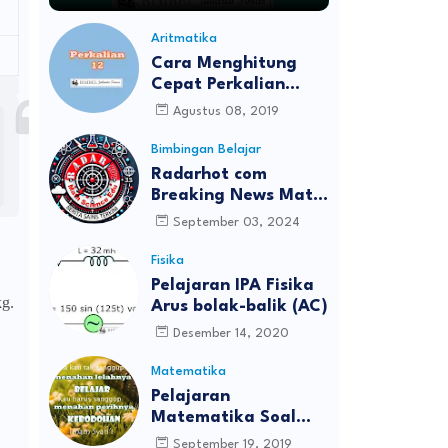
Aritmatika
Cara Menghitung
Cepat Perkalian
Bilangan Belasan
Agustus 08, 2019
Bimbingan Belajar
Radarhot com
Breaking News Math
Science education
September 03, 2024
Fisika
Pelajaran IPA Fisika
g.
Arus bolak-balik (AC)
Desember 14, 2020
Matematika
Pelajaran
Matematika Soal
UTS/PTS Kelas 8
September 19, 2019