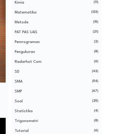
Kimia
(11)
Matematika
(133)
Metode
(15)
PAT PAS UAS
(21)
Pemrograman
(2)
Pengukuran
(8)
Radarhot Com
(6)
SD
(42)
SMA
(54)
SMP
(67)
Soal
(25)
Statistika
(4)
Trigonometri
(8)
Tutorial
(6)