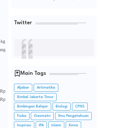
Twitter
 kg
ang
Main Tags
Aljabar
Aritmatika
 Rp
Bimbel Jakarta Timur
 Rp
Bimbingan Belajar
Biologi
CPNS
Fisika
Geometri
Ilmu Pengetahuan
Inspirasi
IPA
Islami
Kimia