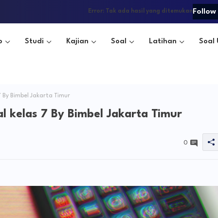
Follow
Error:
Tak ada hasil yang ditemukan
o
Studi
Kajian
Soal
Latihan
Soal 
7 By Bimbel Jakarta Timur
al kelas 7 By Bimbel Jakarta Timur
0