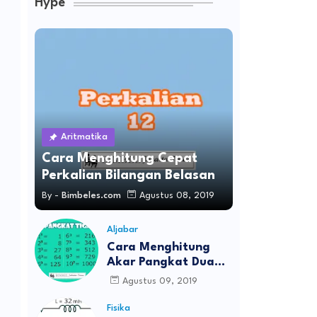
Hype
Aritmatika
Cara Menghitung Cepat
Perkalian Bilangan Belasan
By -
Bimbeles.com
Agustus 08, 2019
Aljabar
Cara Menghitung
Akar Pangkat Dua
Dan Akar Pangkat
Agustus 09, 2019
Tiga
Fisika