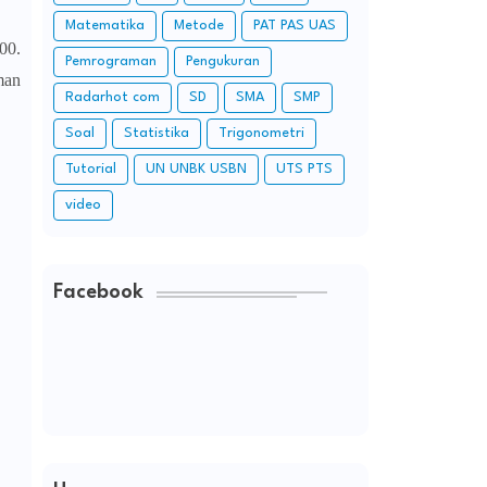
Matematika
Metode
PAT PAS UAS
00.
Pemrograman
Pengukuran
man
Radarhot com
SD
SMA
SMP
Soal
Statistika
Trigonometri
Tutorial
UN UNBK USBN
UTS PTS
video
Facebook