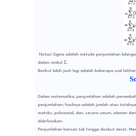
Notasi Sigma adalah metode penjumlahan bilangan
dalam simbol Σ.
Berikut lebih jauh lagi adalah beberapa soal lat
S
Dalam matematika, penjumlahan adalah penambaha
penjumlahan; hasilnya adalah jumlah atau totalnya. 
matriks, polinomial, dan, secara umum, elemen da
didefinisikan.
Penjumlahan barisan tak hingga disebut deret. Mere