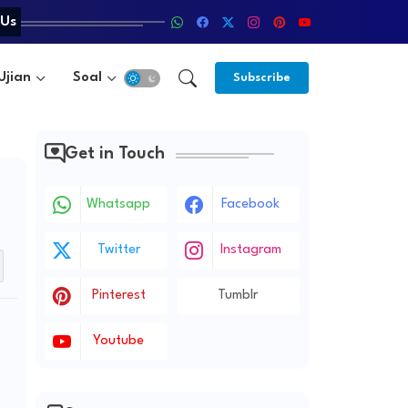
 Us
Ujian
Soal
Metode
Subscribe
Get in Touch
Whatsapp
Facebook
Twitter
Instagram
Pinterest
Tumblr
Youtube