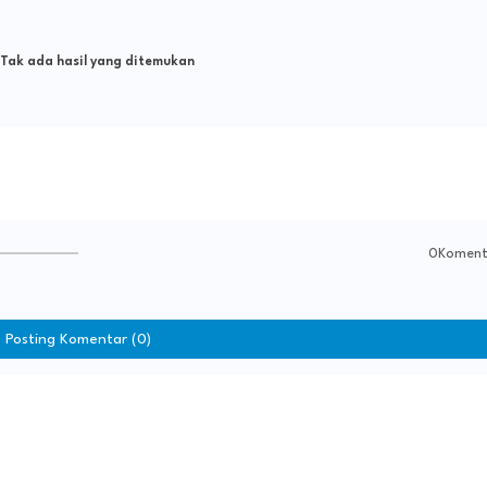
Tak ada hasil yang ditemukan
0Koment
Posting Komentar (0)