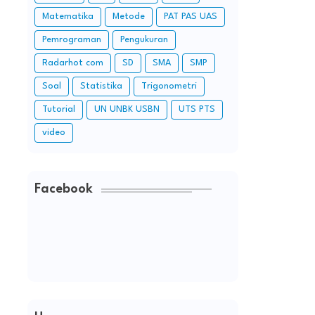
Matematika
Metode
PAT PAS UAS
Pemrograman
Pengukuran
Radarhot com
SD
SMA
SMP
Soal
Statistika
Trigonometri
Tutorial
UN UNBK USBN
UTS PTS
video
Facebook