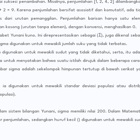
i suksesi penambahan. Misalnya, penjumlahan [1, 2, 4, 2] dilambangka
+ 2 = 9. Karena penjumlahan bersifat asosiatif dan komutatif, ada ti
as dari urutan pemanggilan. Penjumlahan barisan hanya satu ele
isan kosong (urutan tanpa elemen), dengan konvensi, menghasilkan 0.
abet Yunani kuno. Ini direpresentasikan sebagai (Σ), juga dikenal seba
sigma digunakan untuk mewakili jumlah suku yang tidak terbatas.
digunakan untuk mewakili sudut yang tidak diketahui, serta, itu ada
a untuk menyatakan bahwa suatu istilah dirujuk dalam beberapa cara
ljabar sigma adalah sekelompok himpunan tertutup di bawah serikat y
a digunakan untuk mewakili standar deviasi populasi atau distrib
pulasi).
lam sistem bilangan Yunani, sigma memiliki nilai 200. Dalam Matemat
r penjumlahan, sedangkan huruf kecil () digunakan untuk mewakili su