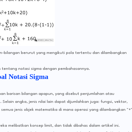
-bilangan berurut yang mengikuti pola tertentu dan dilambangkan
ihan tentang notasi sigma dengan pembahasannya.
oal Notasi Sigma
n barisan bilangan apapun, yang disebut penjumlahan atau
Selain angka, jenis nilai lain dapat dijumlahkan juga: fungsi, vektor,
ri semua jenis objek matematika di mana operasi yang dilambangkan "+
ka melibatkan konsep limit, dan tidak dibahas dalam artikel ini.