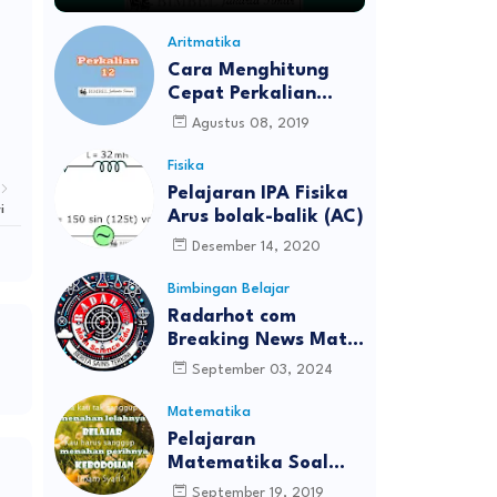
Aritmatika
Cara Menghitung
Cepat Perkalian
Bilangan Belasan
Agustus 08, 2019
Fisika
Pelajaran IPA Fisika
i
Arus bolak-balik (AC)
Desember 14, 2020
Bimbingan Belajar
Radarhot com
Breaking News Math
Science education
September 03, 2024
Matematika
Pelajaran
Matematika Soal
UTS/PTS Kelas 8
September 19, 2019