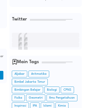
Twitter
ar
Main Tags
Aljabar
Aritmatika
Bimbel Jakarta Timur
Bimbingan Belajar
Biologi
CPNS
Fisika
Geometri
Ilmu Pengetahuan
Inspirasi
IPA
Islami
Kimia