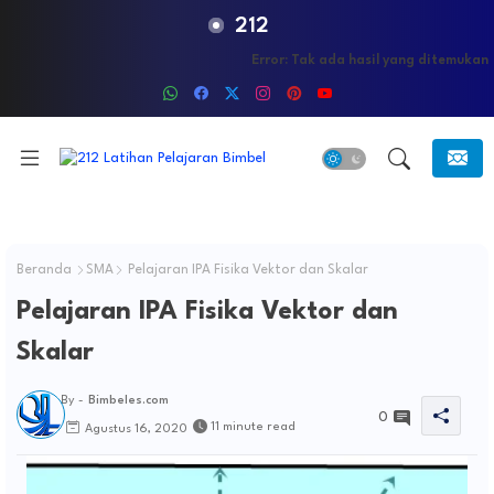
212
Error:
Tak ada hasil yang ditemukan
Beranda
SMA
Pelajaran IPA Fisika Vektor dan Skalar
Pelajaran IPA Fisika Vektor dan
Skalar
By -
Bimbeles.com
0
11 minute read
Agustus 16, 2020