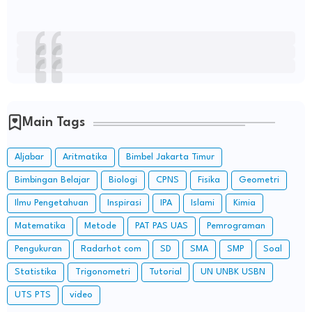
Main Tags
Aljabar
Aritmatika
Bimbel Jakarta Timur
Bimbingan Belajar
Biologi
CPNS
Fisika
Geometri
Ilmu Pengetahuan
Inspirasi
IPA
Islami
Kimia
Matematika
Metode
PAT PAS UAS
Pemrograman
Pengukuran
Radarhot com
SD
SMA
SMP
Soal
Statistika
Trigonometri
Tutorial
UN UNBK USBN
UTS PTS
video