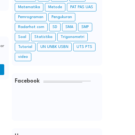
Matematika
Metode
PAT PAS UAS
Pemrograman
Pengukuran
Radarhot com
SD
SMA
SMP
Soal
Statistika
Trigonometri
ar
Tutorial
UN UNBK USBN
UTS PTS
video
Facebook