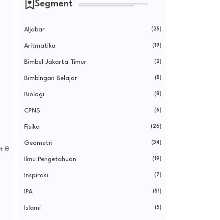
Segment
Aljabar
(25)
Aritmatika
(19)
Bimbel Jakarta Timur
(2)
Bimbingan Belajar
(5)
Biologi
(8)
CPNS
(6)
Fisika
(26)
Geometri
(34)
t θ
Ilmu Pengetahuan
(19)
Inspirasi
(7)
IPA
(51)
Islami
(5)