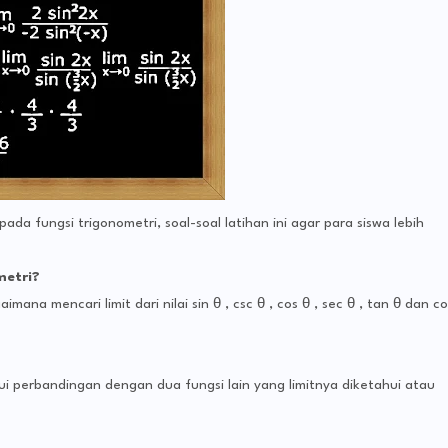
pada fungsi trigonometri, soal-soal latihan ini agar para siswa lebih
metri?
imana mencari limit dari nilai sin θ , csc θ , cos θ , sec θ , tan θ dan co
i perbandingan dengan dua fungsi lain yang limitnya diketahui atau