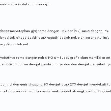
terdiferensiasi dalam domainnya.
kita dapat menetapkan g(x) sama dengan -1/x dan h(x) sama dengan 1/x.
ekati tak hingga positif atau negatif adalah nol, oleh karena itu limit
negatif adalah nol.
yebutnya sama dengan nol: x 1=0 x = 1 Jadi, grafik akan memiliki asimt
al, perhatikan bahwa derajat pembilangnya dua dan derajat penyebutny
ngan nol dan garis singgung 90 derajat atau 270 derajat mendekati ta
 semakin besar dan semakin besar saat mendekati angka satu dibagi nol