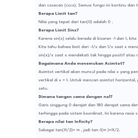
dan cosecan (cscx). Semua fungsi ini kontinu dan 
Berapa Limit tan?
Nilai yang tepat dari tan(0) adalah 0 .
Berapa Limit Sinx?
Karena sin(x) selalu berada di kisaran -1 dan 1, 
Kita tahu bahwa limit dari -1/x dan 1/x saat x mend
sin(x)/x saat x mendekati tak hingga positif atau 
Bagaimana Anda menemukan Asimtot?
Asimtot vertikal akan muncul pada nilai x yang pen
vertikal di x = 1. Untuk mencari asimtot horizont
satu.
Dimana tangen sama dengan nol?
Garis singgung 0 derajat dan 180 derajat sama de
terhingga pada sistem koordinat. Ini karena rasio
Berapa nilai tan Infinity?
Sebagai tan(π/2)= ∞ , jadi tan-1(∞ )=π/2.