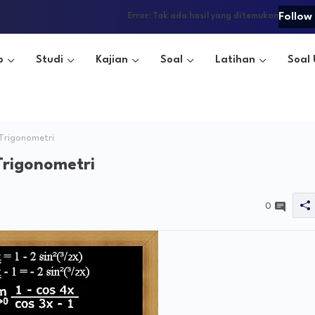
Follow
Error:
Tak ada hasil yang ditemukan
o
Studi
Kajian
Soal
Latihan
Soal 
 Trigonometri
Trigonometri
0