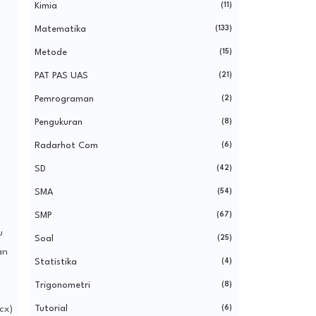
Kimia
(11)
Matematika
(133)
Metode
(15)
PAT PAS UAS
(21)
Pemrograman
(2)
Pengukuran
(8)
Radarhot Com
(6)
SD
(42)
SMA
(54)
SMP
(67)
u
Soal
(25)
an
Statistika
(4)
Trigonometri
(8)
Tutorial
(6)
cx)