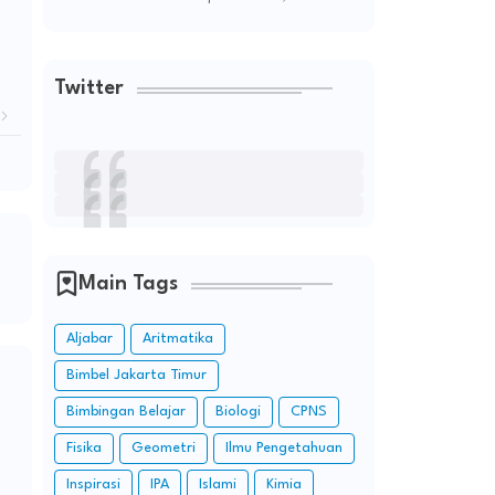
Twitter
Main Tags
Aljabar
Aritmatika
Bimbel Jakarta Timur
Bimbingan Belajar
Biologi
CPNS
Fisika
Geometri
Ilmu Pengetahuan
Inspirasi
IPA
Islami
Kimia