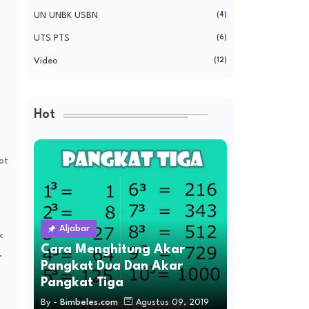
UN UNBK USBN
(4)
UTS PTS
(6)
Video
(12)
Hot
ot
a
Aljabar
k
Cara Menghitung Akar
.
Pangkat Dua Dan Akar
Pangkat Tiga
By -
Bimbeles.com
Agustus 09, 2019