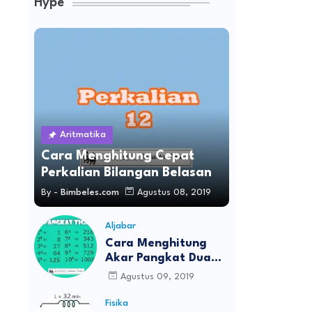
Hype
Aritmatika
Cara Menghitung Cepat
Perkalian Bilangan Belasan
By -
Bimbeles.com
Agustus 08, 2019
Aljabar
Cara Menghitung
Akar Pangkat Dua
Dan Akar Pangkat
Agustus 09, 2019
Tiga
Fisika