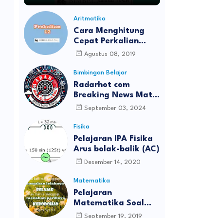
Aritmatika
Cara Menghitung
Cepat Perkalian
Bilangan Belasan
Agustus 08, 2019
Bimbingan Belajar
Radarhot com
Breaking News Math
Science education
September 03, 2024
Fisika
Pelajaran IPA Fisika
Arus bolak-balik (AC)
Desember 14, 2020
Matematika
Pelajaran
Matematika Soal
UTS/PTS Kelas 8
September 19, 2019