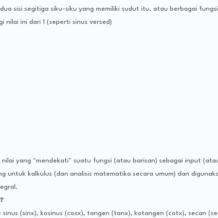
ua sisi segitiga siku-siku yang memiliki sudut itu, atau berbagai fungsi
nilai ini dari 1 (seperti sinus versed)
nilai yang "mendekati" suatu fungsi (atau barisan) sebagai input (ata
ting untuk kalkulus (dan analisis matematika secara umum) dan digunak
egral.
?
 sinus (sinx), kosinus (cosx), tangen (tanx), kotangen (cotx), secan (se