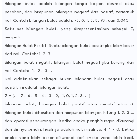
Bilangan bulat adalah bilangan tanpa bagian desimal atau
pecahan, dari himpunan bilangan negatif dan positif, termasuk
nol. Contoh bilangan bulat adalah: -5, 0, 1, 5, 8, 97, dan 3.043.
Satu set bilangan bulat, yang direpresentasikan sebagai Z,
meliputi:
Bilangan Bulat Positif: Suatu bilangan bulat positif jika lebih besar
dari nol. Contoh: 1, 2, 3 . . .
Bilangan bulat negatif: Bilangan bulat negatif jika kurang dari
nol. Contoh: -1, -2, -3 . . .
Nol didefinisikan sebagai bukan bilangan bulat negatif atau
positif. Ini adalah bilangan bulat.
Z = {... -7, -6, -5, -4, -3, -2, -1, 0, 1, 2, 3, ...}
bilangan bulat, bilangan bulat positif atau negatif atau 0.
Bilangan bulat dihasilkan dari himpunan bilangan hitung 1, 2, 3,…
dan operasi pengurangan. Ketika angka penghitungan dikurangi
dari dirinya sendiri, hasilnya adalah nol; misalnya, 4 4 = 0. Ketika
angka yang lebih besar dikurangi dari angka yang lebih kecil,