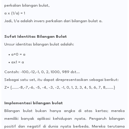
perkalian bilangan bulat,
a x (1/a) = 1
Jadi, 1/a adalah invers perkalian dari bilangan bulat a.
Sufat Identitas Bilangan Bulat
Unsur identitas bilangan bulat adalah:
a+0 = a
ax1 = a
Contoh: -100,-12,-1, 0, 2, 1000, 989 dst…
Sebagai satu set, itu dapat direpresentasikan sebagai berikut:
Z= {……-8,-7,-6, -5, -4, -3, -2, -1, 0, 1, 2, 3, 4, 5, 6, 7, 8,……}
Implementasi bilangan bulat
Bilangan bulat bukan hanya angka di atas kertas; mereka
memiliki banyak aplikasi kehidupan nyata. Pengaruh bilangan
positif dan negatif di dunia nyata berbeda. Mereka terutama