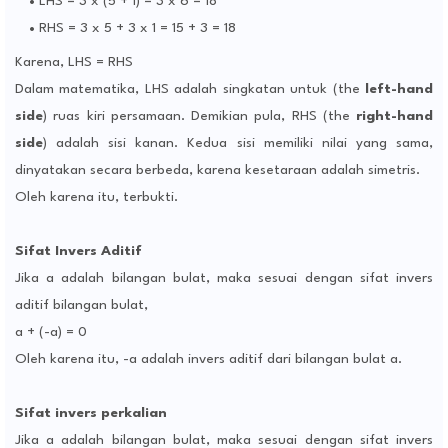
LHS = 3 x (5 + 1) = 3 x 6 = 18
RHS = 3 x 5 + 3 x 1 = 15 + 3 = 18
Karena, LHS = RHS
Dalam matematika, LHS adalah singkatan untuk (the
left-hand
side
) ruas kiri persamaan. Demikian pula, RHS (the
right-hand
side
) adalah sisi kanan. Kedua sisi memiliki nilai yang sama,
dinyatakan secara berbeda, karena kesetaraan adalah simetris.
Oleh karena itu, terbukti.
Sifat Invers Aditif
Jika a adalah bilangan bulat, maka sesuai dengan sifat invers
aditif bilangan bulat,
a + (-a) = 0
Oleh karena itu, -a adalah invers aditif dari bilangan bulat a.
Sifat invers perkalian
Jika a adalah bilangan bulat, maka sesuai dengan sifat invers