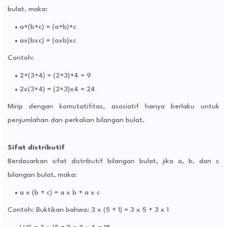
bulat, maka:
a+(b+c) = (a+b)+c
ax(bxc) = (axb)xc
Contoh:
2+(3+4) = (2+3)+4 = 9
2x(3×4) = (2×3)x4 = 24
Mirip dengan komutatifitas, asosiatif hanya berlaku untuk
penjumlahan dan perkalian bilangan bulat.
Sifat distributif
Berdasarkan sifat distributif bilangan bulat, jika a, b, dan c
bilangan bulat, maka:
a x (b + c) = a x b + a x c
Contoh: Buktikan bahwa: 3 x (5 + 1) = 3 x 5 + 3 x 1