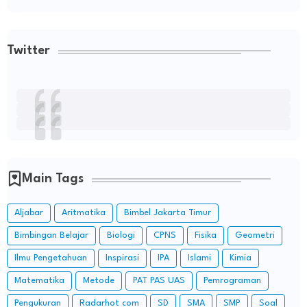
Twitter
Main Tags
Aljabar
Aritmatika
Bimbel Jakarta Timur
Bimbingan Belajar
Biologi
CPNS
Fisika
Geometri
Ilmu Pengetahuan
Inspirasi
IPA
Islami
Kimia
Matematika
Metode
PAT PAS UAS
Pemrograman
Pengukuran
Radarhot com
SD
SMA
SMP
Soal