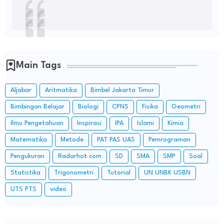
Main Tags
Aljabar
Aritmatika
Bimbel Jakarta Timur
Bimbingan Belajar
Biologi
CPNS
Fisika
Geometri
Ilmu Pengetahuan
Inspirasi
IPA
Islami
Kimia
Matematika
Metode
PAT PAS UAS
Pemrograman
Pengukuran
Radarhot com
SD
SMA
SMP
Soal
Statistika
Trigonometri
Tutorial
UN UNBK USBN
UTS PTS
video