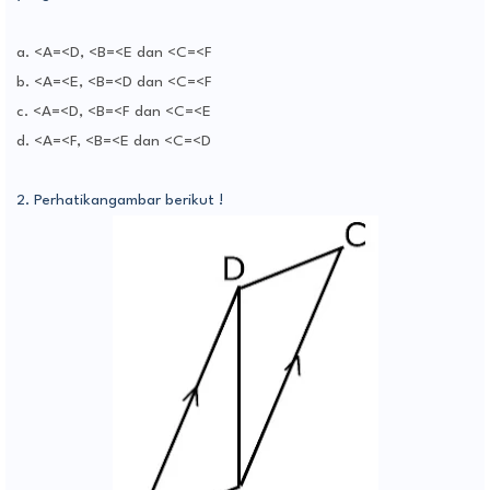
a. <A=<D, <B=<E dan <C=<F
b. <A=<E, <B=<D dan <C=<F
c. <A=<D, <B=<F dan <C=<E
d. <A=<F, <B=<E dan <C=<D
2. Perhatikangambar berikut !