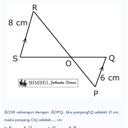
Δ
OSR sebangun dengan
ΔOPQ. Jika panjangSQ adalah 21 cm,
maka panjang OQ adalah…. cm
a. 9
b. 12
c. 14
d. 15