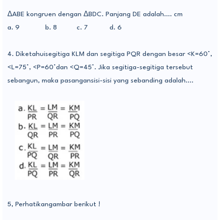
Δ
ABE kongruen dengan
Δ
BDC. Panjang DE adalah…. cm
a. 9
b. 8
c. 7
d. 6
4. Diketahuisegitiga KLM dan segitiga PQR dengan besar <K=60°,
<L=75°, <P=60°dan <Q=45°. Jika segitiga-segitiga tersebut
sebangun, maka pasangansisi-sisi yang sebanding adalah....
5, Perhatikangambar berikut !