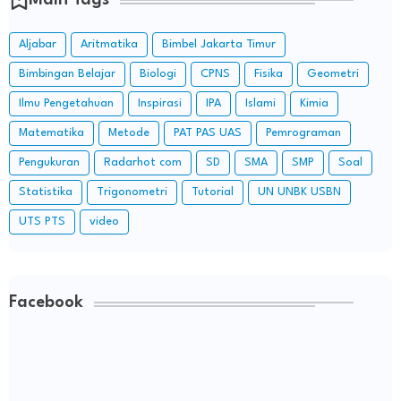
Main Tags
Aljabar
Aritmatika
Bimbel Jakarta Timur
Bimbingan Belajar
Biologi
CPNS
Fisika
Geometri
Ilmu Pengetahuan
Inspirasi
IPA
Islami
Kimia
Matematika
Metode
PAT PAS UAS
Pemrograman
Pengukuran
Radarhot com
SD
SMA
SMP
Soal
Statistika
Trigonometri
Tutorial
UN UNBK USBN
UTS PTS
video
Facebook