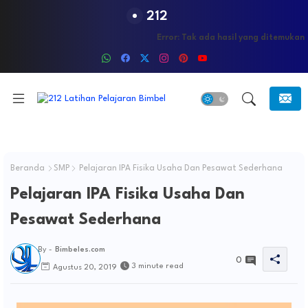
212
Error:
Tak ada hasil yang ditemukan
Beranda
SMP
Pelajaran IPA Fisika Usaha Dan Pesawat Sederhana
Pelajaran IPA Fisika Usaha Dan
Pesawat Sederhana
By -
Bimbeles.com
0
3 minute read
Agustus 20, 2019