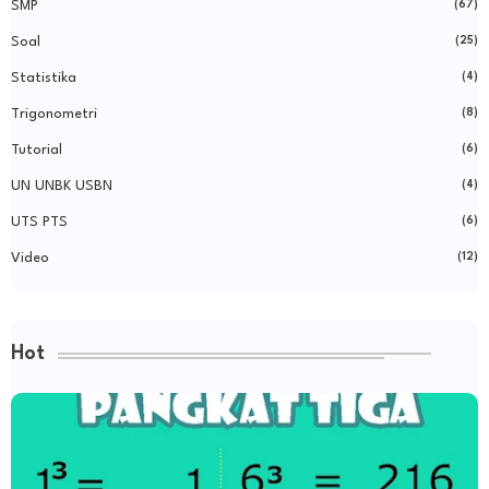
SMP
(67)
Soal
(25)
Statistika
(4)
Trigonometri
(8)
Tutorial
(6)
UN UNBK USBN
(4)
UTS PTS
(6)
Video
(12)
Hot