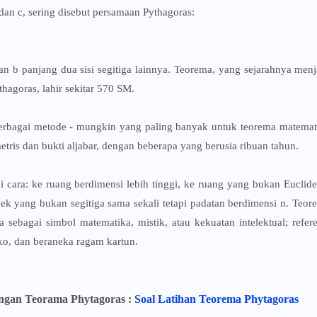
an c, sering disebut persamaan Pythagoras:
n b panjang dua sisi segitiga lainnya. Teorema, yang sejarahnya menj
hagoras, lahir sekitar 570 SM.
 berbagai metode - mungkin yang paling banyak untuk teorema matemat
ris dan bukti aljabar, dengan beberapa yang berusia ribuan tahun.
i cara: ke ruang berdimensi lebih tinggi, ke ruang yang bukan Euclide
jek yang bukan segitiga sama sekali tetapi padatan berdimensi n. Teor
 sebagai simbol matematika, mistik, atau kekuatan intelektual; refere
gko, dan beraneka ragam kartun.
engan Teorama Phytagoras :
Soal Latihan Teorema Phytagoras