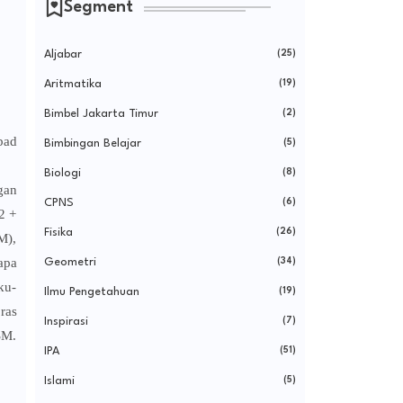
Segment
Aljabar
(25)
Aritmatika
(19)
Bimbel Jakarta Timur
(2)
bad
Bimbingan Belajar
(5)
Biologi
(8)
gan
CPNS
(6)
2 +
Fisika
(26)
M),
apa
Geometri
(34)
ku-
Ilmu Pengetahuan
(19)
ras
Inspirasi
(7)
SM.
IPA
(51)
Islami
(5)