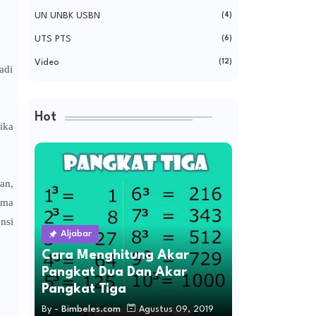
UN UNBK USBN
(4)
UTS PTS
(6)
Video
(12)
adi
Hot
ika
an,
ema
nsi
Aljabar
Cara Menghitung Akar
Pangkat Dua Dan Akar
Pangkat Tiga
By -
Bimbeles.com
Agustus 09, 2019