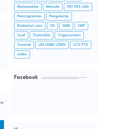
Matematika
Metode
PAT PAS UAS
Pemrograman
Pengukuran
Radarhot com
SD
SMA
SMP
Soal
Statistika
Trigonometri
Tutorial
UN UNBK USBN
UTS PTS
video
Facebook
ar