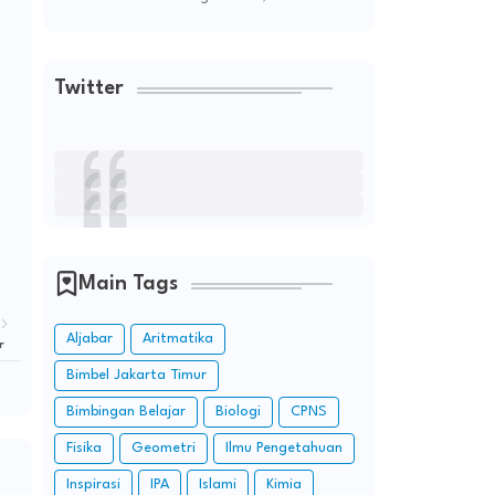
Twitter
Main Tags
Aljabar
Aritmatika
r
Bimbel Jakarta Timur
Bimbingan Belajar
Biologi
CPNS
Fisika
Geometri
Ilmu Pengetahuan
Inspirasi
IPA
Islami
Kimia