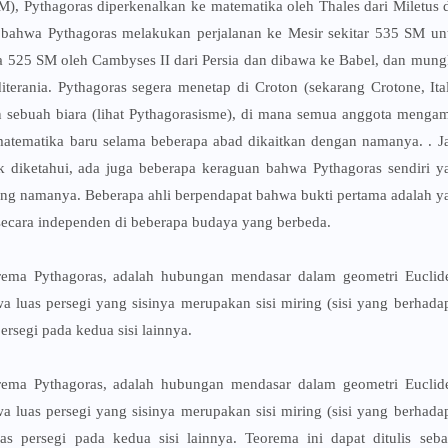
M), Pythagoras diperkenalkan ke matematika oleh Thales dari Miletus 
bahwa Pythagoras melakukan perjalanan ke Mesir sekitar 535 SM un
da 525 SM oleh Cambyses II dari Persia dan dibawa ke Babel, dan mung
erania. Pythagoras segera menetap di Croton (sekarang Crotone, Ital
n sebuah biara (lihat Pythagorasisme), di mana semua anggota mengam
matematika baru selama beberapa abad dikaitkan dengan namanya. . Ja
ak diketahui, ada juga beberapa keraguan bahwa Pythagoras sendiri y
g namanya. Beberapa ahli berpendapat bahwa bukti pertama adalah y
secara independen di beberapa budaya yang berbeda.
orema Pythagoras, adalah hubungan mendasar dalam geometri Euclid
hwa luas persegi yang sisinya merupakan sisi miring (sisi yang berhada
rsegi pada kedua sisi lainnya.
orema Pythagoras, adalah hubungan mendasar dalam geometri Euclid
hwa luas persegi yang sisinya merupakan sisi miring (sisi yang berhada
s persegi pada kedua sisi lainnya. Teorema ini dapat ditulis seba