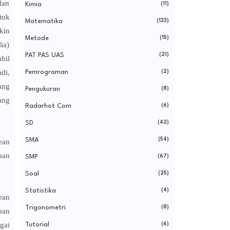
dan
Kimia
(11)
tuk
Matematika
(133)
kin
Metode
(15)
ia)
PAT PAS UAS
(21)
bil
di,
Pemrograman
(2)
ang
Pengukuran
(8)
ang
Radarhot Com
(6)
SD
(42)
SMA
(54)
ean
pan
SMP
(67)
Soal
(25)
Statistika
(4)
ean
Trigonometri
(8)
pan
gai
Tutorial
(6)