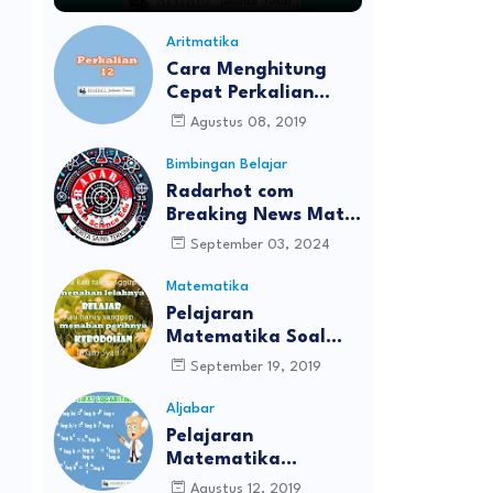
Aritmatika
Cara Menghitung
Cepat Perkalian
Bilangan Belasan
Agustus 08, 2019
Bimbingan Belajar
Radarhot com
Breaking News Math
Science education
September 03, 2024
Matematika
Pelajaran
Matematika Soal
UTS/PTS Kelas 8
September 19, 2019
Aljabar
Pelajaran
Matematika
Logaritma
Agustus 12, 2019