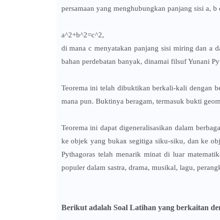
persamaan yang menghubungkan panjang sisi a, b d
a^2+b^2=c^2,
di mana c menyatakan panjang sisi miring dan a da
bahan perdebatan banyak, dinamai filsuf Yunani Pyt
Teorema ini telah dibuktikan berkali-kali dengan
mana pun. Buktinya beragam, termasuk bukti geomet
Teorema ini dapat digeneralisasikan dalam berbaga
ke objek yang bukan segitiga siku-siku, dan ke ob
Pythagoras telah menarik minat di luar matematika
populer dalam sastra, drama, musikal, lagu, peran
Berikut adalah Soal Latihan yang berkaitan d