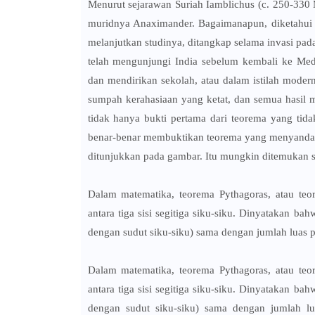
Menurut sejarawan Suriah Iamblichus (c. 250-330 
muridnya Anaximander. Bagaimanapun, diketahui 
melanjutkan studinya, ditangkap selama invasi pa
telah mengunjungi India sebelum kembali ke Medit
dan mendirikan sekolah, atau dalam istilah moder
sumpah kerahasiaan yang ketat, dan semua hasil 
tidak hanya bukti pertama dari teorema yang tid
benar-benar membuktikan teorema yang menyandan
ditunjukkan pada gambar. Itu mungkin ditemukan 
Dalam matematika, teorema Pythagoras, atau te
antara tiga sisi segitiga siku-siku. Dinyatakan ba
dengan sudut siku-siku) sama dengan jumlah luas pe
Dalam matematika, teorema Pythagoras, atau te
antara tiga sisi segitiga siku-siku. Dinyatakan ba
dengan sudut siku-siku) sama dengan jumlah lua