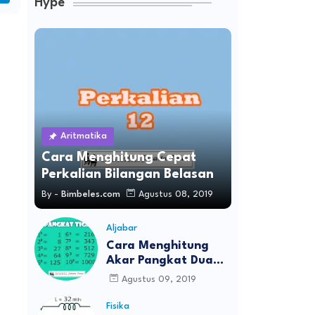
Hype
Aritmatika
Cara Menghitung Cepat
Perkalian Bilangan Belasan
By -
Bimbeles.com
Agustus 08, 2019
Aljabar
Cara Menghitung
Akar Pangkat Dua
Dan Akar Pangkat
Agustus 09, 2019
Tiga
Fisika