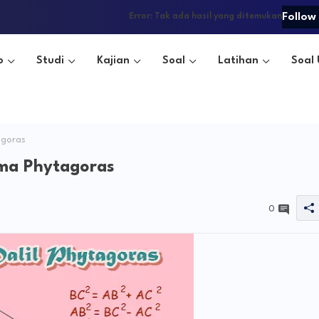
Follow
Error:
Tak ada hasil yang ditemukan
o
Studi
Kajian
Soal
Latihan
Soal 
agoras
ma Phytagoras
0