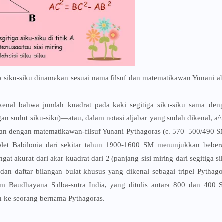
tiga siku-siku dinamakan sesuai nama filsuf dan matematikawan Yunani a
kenal bahwa jumlah kuadrat pada kaki segitiga siku-siku sama den
gan sudut siku-siku)—atau, dalam notasi aljabar yang sudah dikenal, a^
tkan dengan matematikawan-filsuf Yunani Pythagoras (c. 570–500/490 S
ablet Babilonia dari sekitar tahun 1900-1600 SM menunjukkan beber
t akurat dari akar kuadrat dari 2 (panjang sisi miring dari segitiga si
an daftar bilangan bulat khusus yang dikenal sebagai tripel Pythago
m Baudhayana Sulba-sutra India, yang ditulis antara 800 dan 400 
n ke seorang bernama Pythagoras.