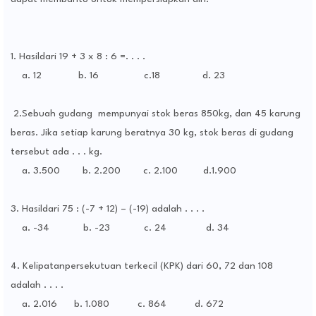
1. Hasildari 19 + 3 x 8 : 6 =. . . .
a. 12 b. 16 c.18 d. 23
2.Sebuah gudang mempunyai stok beras 850kg, dan 45 karung
beras. Jika setiap karung beratnya 30 kg, stok beras di gudang
tersebut ada . . . kg.
a. 3.500 b. 2.200 c. 2.100 d.1.900
3. Hasildari 75 : (-7 + 12) – (-19) adalah . . . .
a. -34 b. -23 c. 24 d. 34
4. Kelipatanpersekutuan terkecil (KPK) dari 60, 72 dan 108
adalah . . . .
a. 2.016 b. 1.080 c. 864 d. 672