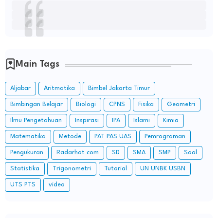
Main Tags
Aljabar
Aritmatika
Bimbel Jakarta Timur
Bimbingan Belajar
Biologi
CPNS
Fisika
Geometri
Ilmu Pengetahuan
Inspirasi
IPA
Islami
Kimia
Matematika
Metode
PAT PAS UAS
Pemrograman
Pengukuran
Radarhot com
SD
SMA
SMP
Soal
Statistika
Trigonometri
Tutorial
UN UNBK USBN
UTS PTS
video