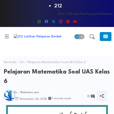
212
Error:
Tak ada hasil yang ditemukan
Beranda
SD
Pelajaran Matematika Soal UAS Kelas 6
Pelajaran Matematika Soal UAS Kelas
6
By -
Bimbeles.com
0
1 minute read
November 26, 2018