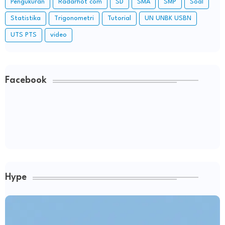
Pengukuran
Radarhot com
SD
SMA
SMP
Soal
Statistika
Trigonometri
Tutorial
UN UNBK USBN
UTS PTS
video
Facebook
Hype